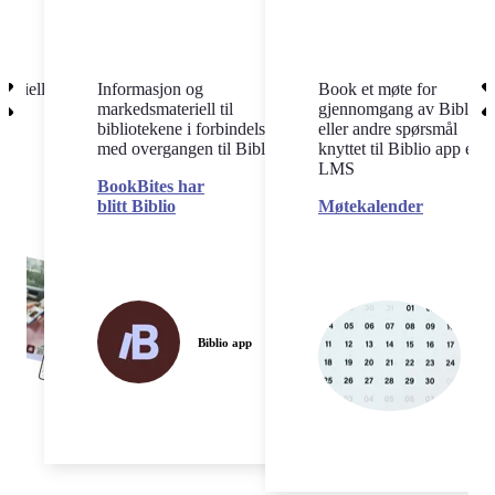
teriell
Informasjon og
Book et møte for
markedsmateriell til
gjennomgang av Biblio
bibliotekene i forbindelse
eller andre spørsmål
ll
med overgangen til Biblio
knyttet til Biblio app eller
LMS
BookBites har
blitt Biblio
Møtekalender
Biblio app