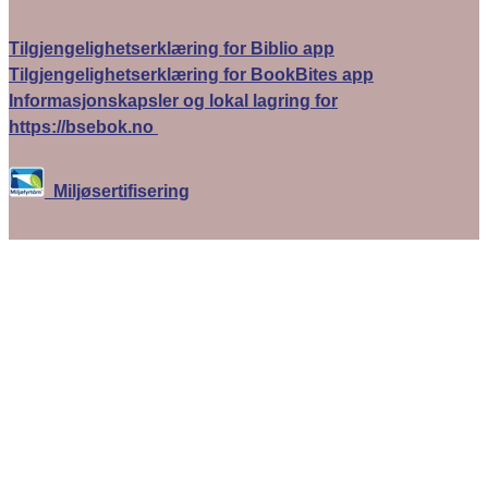
Tilgjengelighetserklæring for Biblio app
Tilgjengelighetserklæring for BookBites app
Informasjonskapsler og lokal lagring for
https://bsebok.no
Miljøsertifisering